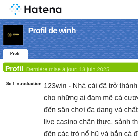
Profil de winh
Profil
Profil
Dernière mise à jour:
13 juin 2025
Self introduction
123win - Nhà cái đã trở thàn
cho những ai đam mê cá cược
đến sân chơi đa dạng và chất 
live casino chân thực, sảnh t
đến các trò nổ hũ và bắn cá đ