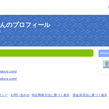
omさんのプロフィール
/
win
todocg.com/
todocg.com/
リシー
-
お問い合わせ
-
特定商取引法に基づく表示
-
資金決済法に基づく表示