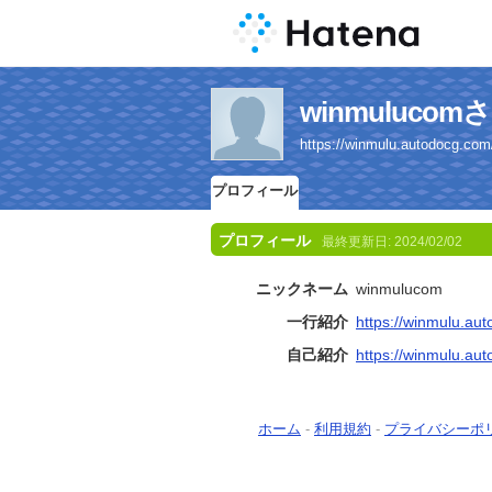
winmuluc
https://winmulu.autodocg.com
プロフィール
プロフィール
最終更新日:
2024/02/02
ニックネーム
winmulucom
一行紹介
https://winmulu.au
自己紹介
https://winmulu.au
ホーム
-
利用規約
-
プライバシーポ