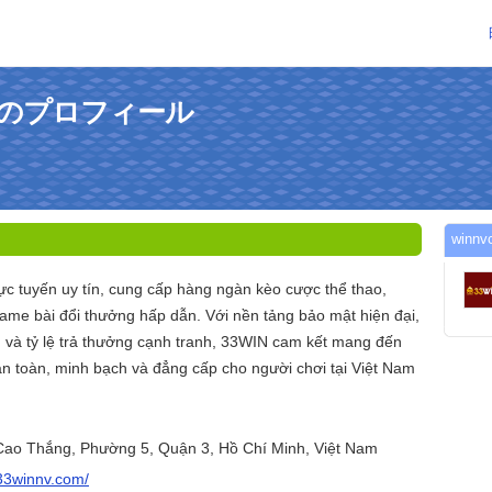
さんのプロフィール
win
ực tuyến uy tín, cung cấp hàng ngàn kèo cược thể thao,
game bài đổi thưởng hấp dẫn. Với nền tảng bảo mật hiện đại,
ện và tỷ lệ trả thưởng cạnh tranh, 33WIN cam kết mang đến
í an toàn, minh bạch và đẳng cấp cho người chơi tại Việt Nam
. Cao Thắng, Phường 5, Quận 3, Hồ Chí Minh, Việt Nam
/33winnv.com/