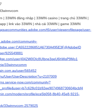
7
@33winnvcom
 | 33WIN đăng nhập | 33WIN casino | trang chủ 33WIN |
app | link vào 33WIN | nhà cái 33WIN | game 33WIN
leaguecommunities.adobe.com/t5/user/viewprofilepage/user-
3d.adobe.com/community-
rg.adobe.user:CA5522286851A6730A495E3F@AdobeID
/user/925549881
hedge.com/user/j042W0OIc8UIbne3qeU6hWqP9Mo1
udzie/33winnvcomm
ain.com.au/user/565452
x.hu/User/UserDescription?u=2107009
tems.service-now.com/community?
r_profile&user=b7c628c01b92ee9074968730604bcbf4
rmin.com/modern/profile/ece5b058-8b40-45e8-9215-
agok/33winnvcom-2579025