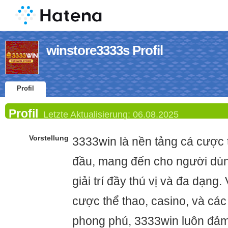
winstore3333s Profil
Profil
Profil
Letzte Aktualisierung:
06.08.2025
Vorstellung
3333win là nền tảng cá cược 
đầu, mang đến cho người dùn
giải trí đầy thú vị và đa dạng.
cược thể thao, casino, và các 
phong phú, 3333win luôn đả