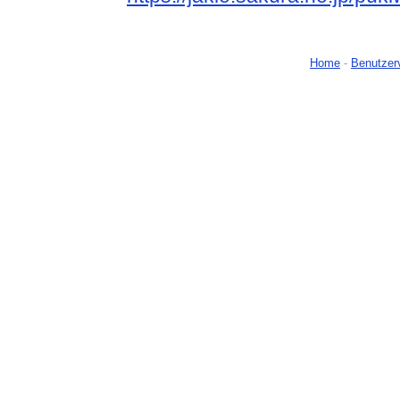
Home
-
Benutzer