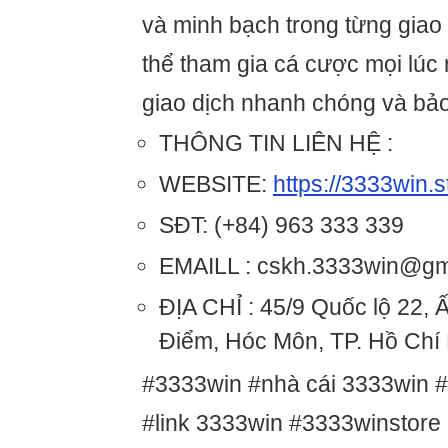
và minh bạch trong từng giao
thể tham gia cá cược mọi lúc 
giao dịch nhanh chóng và bảo 
THÔNG TIN LIÊN HỆ :
WEBSITE:
https://3333win.s
SĐT: (+84) 963 333 339
EMAILL : cskh.3333win@gm
ĐỊA CHỈ : 45/9 Quốc lộ 22,
Điểm, Hóc Môn, TP. Hồ Chí 
#3333win #nhà cái 3333win #
#link 3333win #3333winstore