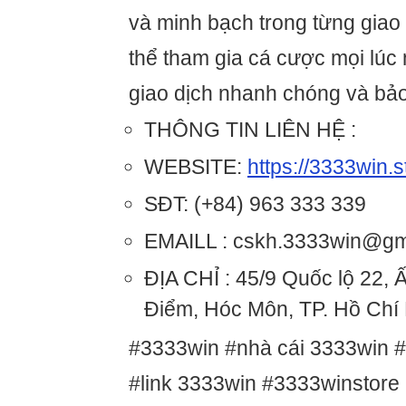
và minh bạch trong từng giao
thể tham gia cá cược mọi lúc 
giao dịch nhanh chóng và bảo 
THÔNG TIN LIÊN HỆ :
WEBSITE:
https://3333win.s
SĐT: (+84) 963 333 339
EMAILL : cskh.3333win@gm
ĐỊA CHỈ : 45/9 Quốc lộ 22,
Điểm, Hóc Môn, TP. Hồ Chí 
#3333win #nhà cái 3333win #
#link 3333win #3333winstore