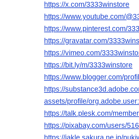
https://x.com/3333winstore
https://www.youtube.com/@3
https://www.pinterest.com/33
https://gravatar.com/3333wins
https://vimeo.com/3333winsto
https://bit.ly/m/3333winstore
https://www.blogger.com/pro
https://substance3d.adobe.c
assets/profile/org.adobe.
https://talk.plesk.com/memb
https://pixabay.com/users/51
https://jakle.sakura.ne.jp/puk