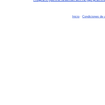
Inicio
-
Condiciones de 