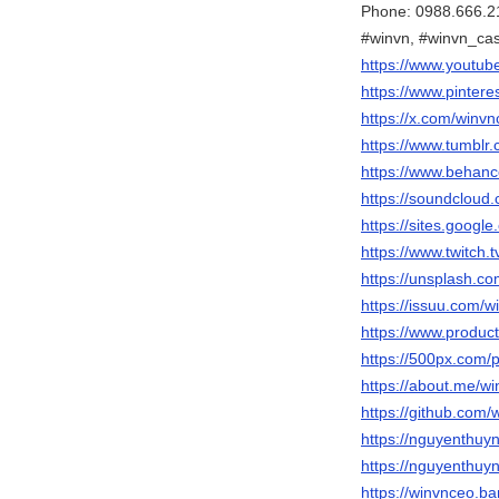
Phone: 0988.666.2
#winvn, #winvn_ca
https://www.youtu
https://www.pinter
https://x.com/winv
https://www.tumblr
https://www.behanc
https://soundcloud
https://sites.googl
https://www.twitch.
https://unsplash.c
https://issuu.com/
https://www.produ
https://500px.com/
https://about.me/w
https://github.com/
https://nguyenthuy
https://nguyenthu
https://winvnceo.b