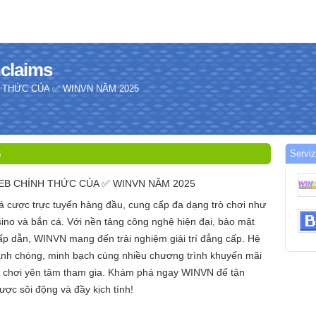
nclaims
 THỨC CỦA ✅ WINVN NĂM 2025
Serviz
5
EB CHÍNH THỨC CỦA ✅ WINVN NĂM 2025
á cược trực tuyến hàng đầu, cung cấp đa dạng trò chơi như
sino và bắn cá. Với nền tảng công nghệ hiện đại, bảo mật
hấp dẫn, WINVN mang đến trải nghiệm giải trí đẳng cấp. Hệ
anh chóng, minh bạch cùng nhiều chương trình khuyến mãi
i chơi yên tâm tham gia. Khám phá ngay WINVN để tận
ược sôi động và đầy kịch tính!