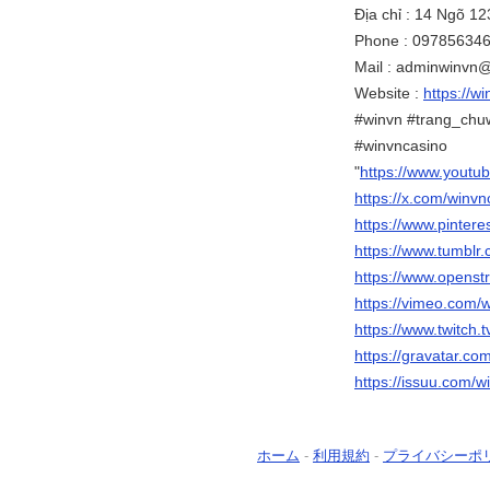
Địa chỉ : 14 Ngõ 1
Phone : 09785634
Mail : adminwinvn
Website :
https://wi
#winvn #trang_chu
#winvncasino
"
https://www.youtu
https://x.com/winvn
https://www.pintere
https://www.tumblr
https://www.openst
https://vimeo.com/
https://www.twitch.
https://gravatar.co
https://issuu.com/w
ホーム
-
利用規約
-
プライバシーポ