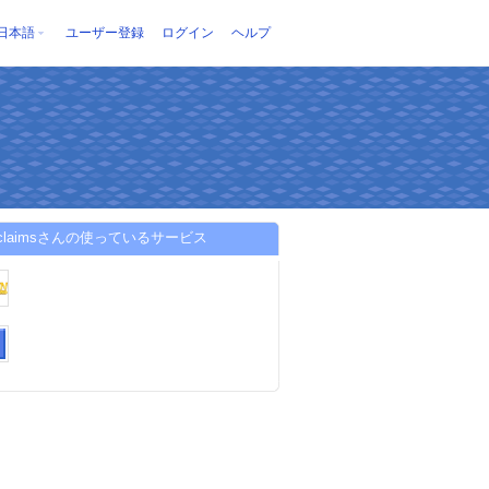
日本語
ユーザー登録
ログイン
ヘルプ
vnclaimsさんの使っているサービス