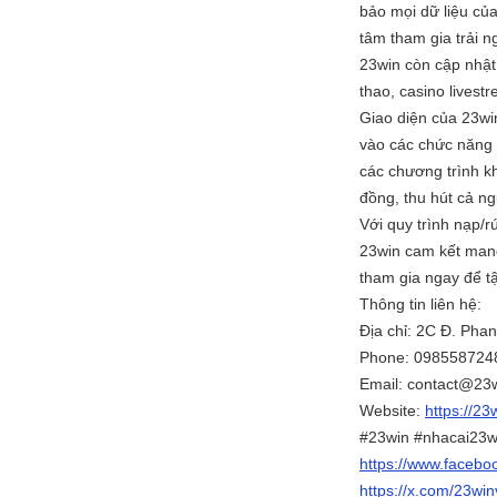
bảo mọi dữ liệu củ
tâm tham gia trải 
23win còn cập nhật 
thao, casino lives
Giao diện của 23wi
vào các chức năng 
các chương trình kh
đồng, thu hút cả n
Với quy trình nạp/r
23win cam kết mang
tham gia ngay để tậ
Thông tin liên hệ:
Địa chỉ: 2C Đ. Pha
Phone: 098558724
Email: contact@23w
Website:
https://23
#23win #nhacai23w
https://www.facebo
https://x.com/23win