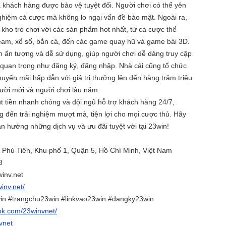
a khách hàng được bảo vệ tuyệt đối. Người chơi có thể yên
nghiệm cá cược mà không lo ngại vấn đề bảo mật. Ngoài ra,
kho trò chơi với các sản phẩm hot nhất, từ cá cược thể
tream, xổ số, bắn cá, đến các game quay hũ và game bài 3D.
n ấn tượng và dễ sử dụng, giúp người chơi dễ dàng truy cập
quan trọng như đăng ký, đăng nhập. Nhà cái cũng tổ chức
uyến mãi hấp dẫn với giá trị thưởng lên đến hàng trăm triệu
gười mới và người chơi lâu năm.
út tiền nhanh chóng và đội ngũ hỗ trợ khách hàng 24/7,
 đến trải nghiệm mượt mà, tiện lợi cho mọi cược thủ. Hãy
n hưởng những dịch vụ và ưu đãi tuyệt vời tại 23win!
n Phú Tiên, Khu phố 1, Quận 5, Hồ Chí Minh, Việt Nam
8
inv.net
winv.net/
in #trangchu23win #linkvao23win #dangky23win
ok.com/23winvnet/
vnet