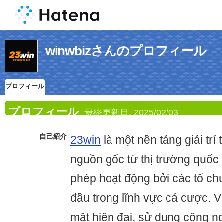
winwbizさんのプロフィール
プロフィール
プロフィール
最終更新日:
2025/02/03
自己紹介
23win
là một nền tảng giải trí 
nguồn gốc từ thị trường quốc
phép hoạt động bởi các tổ ch
đầu trong lĩnh vực cá cược. 
mật hiện đại, sử dụng công n