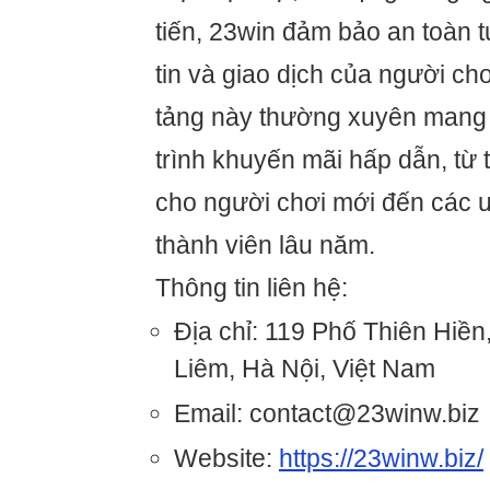
tiến, 23win đảm bảo an toàn t
tin và giao dịch của người chơ
tảng này thường xuyên mang
trình khuyến mãi hấp dẫn, t
cho người chơi mới đến các ư
thành viên lâu năm.
Thông tin liên hệ:
Địa chỉ: 119 Phố Thiên Hiề
Liêm, Hà Nội, Việt Nam
Email: contact@23winw.biz
Website:
https://23winw.biz/