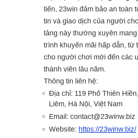
tiến, 23win đảm bảo an toàn t
tin và giao dịch của người chơ
tảng này thường xuyên mang
trình khuyến mãi hấp dẫn, t
cho người chơi mới đến các ư
thành viên lâu năm.
Thông tin liên hệ:
Địa chỉ: 119 Phố Thiên Hiề
Liêm, Hà Nội, Việt Nam
Email: contact@23winw.biz
Website:
https://23winw.biz/