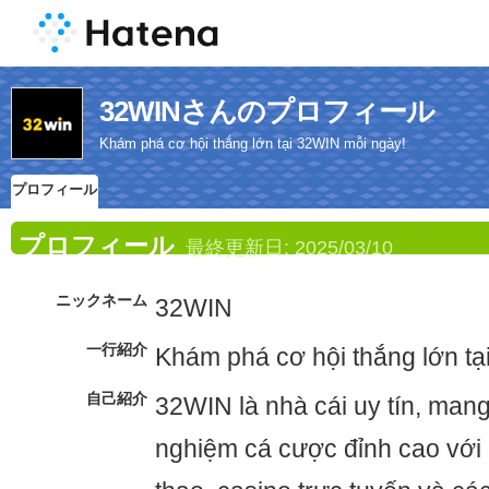
32WINさんのプロフィール
Khám phá cơ hội thắng lớn tại 32WIN mỗi ngày!
プロフィール
プロフィール
最終更新日:
2025/03/10
ニックネーム
32WIN
一行紹介
Khám phá cơ hội thắng lớn tạ
自己紹介
32WIN là nhà cái uy tín, mang
nghiệm cá cược đỉnh cao với c