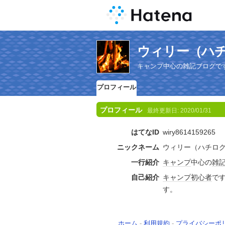
ウィリー（ハ
キャンプ中心の雑記ブログで
プロフィール
プロフィール
最終更新日:
2020/01/31
はてなID
wiry8614159265
ニックネーム
ウィリー（ハチロ
一行紹介
キャンプ
中心の
雑
自己紹介
キャンプ
初心者
で
す。
ホーム
-
利用規約
-
プライバシーポ