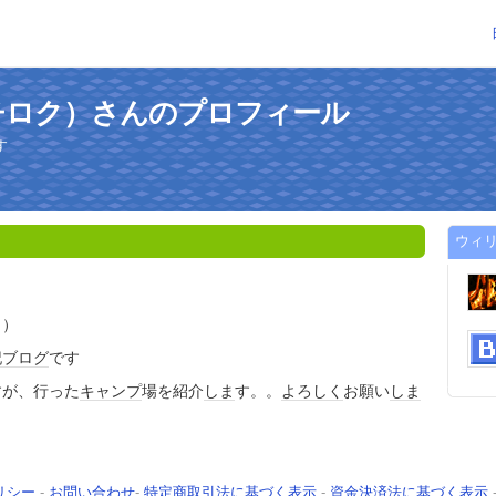
チロク）さんのプロフィール
す
ウィ
ク）
記
ブログ
です
すが、行った
キャンプ
場を紹介
しま
す。。
よろしく
お願い
しま
リシー
-
お問い合わせ
-
特定商取引法に基づく表示
-
資金決済法に基づく表示