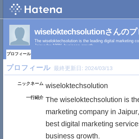
wiseloktechsolutionさ
The wiseloktechsolution is the leading digital marketing c
Jaipur for 100% business growth.
プロフィール
プロフィール
最終更新日:
2024/03/13
ニックネーム
wiseloktechsolution
一行紹介
The wiseloktechsolution is the
marketing company in Jaipur,
best digital marketing servic
business growth.