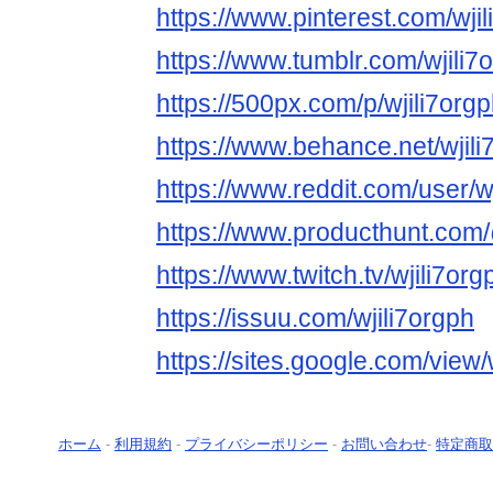
https://www.pinterest.com/wjil
https://www.tumblr.com/wjili7
https://500px.com/p/wjili7org
https://www.behance.net/wjili
https://www.reddit.com/user/wj
https://www.producthunt.com/
https://www.twitch.tv/wjili7org
https://issuu.com/wjili7orgph
https://sites.google.com/view/
ホーム
-
利用規約
-
プライバシーポリシー
-
お問い合わせ
-
特定商取