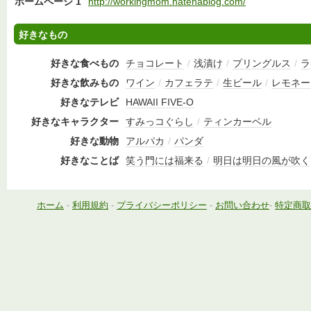
ホームページ 1
http://workingmom.hatenablog.com/
好きなもの
好きな食べもの
チョコレート
/
浅漬け
/
プリングルス
/
ラ
好きな飲みもの
ワイン
/
カフェラテ
/
生ビール
/
レモネー
好きなテレビ
HAWAII FIVE-O
好きなキャラクター
すみっコぐらし
/
ティンカーベル
好きな動物
アルパカ
/
パンダ
好きなことば
笑う門には福来る
/
明日は明日の風が吹く
ホーム
-
利用規約
-
プライバシーポリシー
-
お問い合わせ
-
特定商取