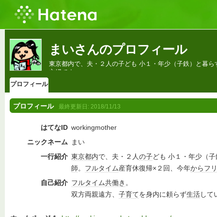
まいさんのプロフィール
東京都内で、夫・２人の子ども 小１・年少（子鉄）と暮ら
主婦です。
プロフィール
プロフィール
最終更新日:
2018/11/13
はてなID
workingmother
ニックネーム
まい
一行紹介
東京都内
で、夫・２人
の子
ども 小１・年少（
師
。
フルタイム
産育休復帰×２回、今年
から
フ
自己紹介
フルタイム
共働き
。
双方両親遠方、
子育て
を身内に頼らず
生活
して