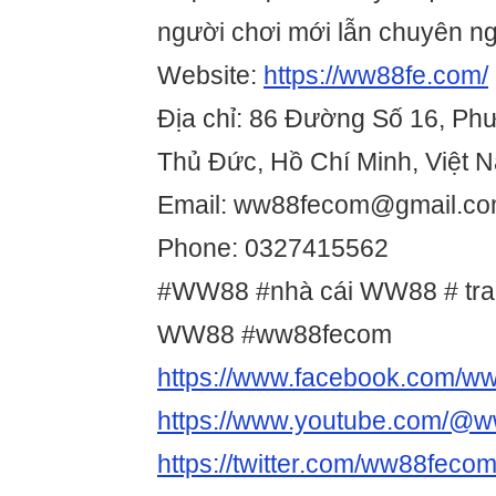
người chơi mới lẫn chuyên ng
Website:
https://ww88fe.com/
Địa chỉ: 86 Đường Số 16, P
Thủ Đức, Hồ Chí Minh, Việt 
Email: ww88fecom@gmail.c
Phone: 0327415562
#WW88 #nhà cái WW88 # tra
WW88 #ww88fecom
https://www.facebook.com/w
https://www.youtube.com/@
https://twitter.com/ww88feco