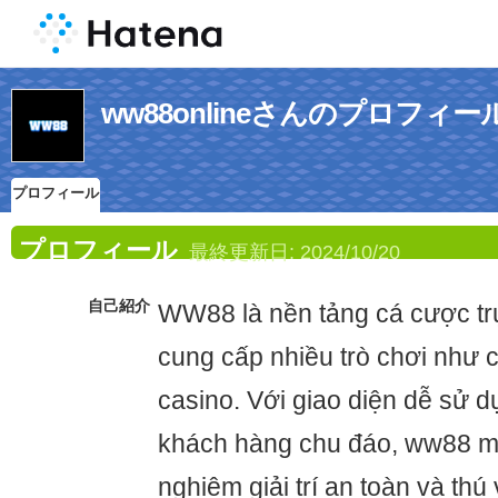
ww88onlineさんのプロフィー
プロフィール
プロフィール
最終更新日:
2024/10/20
自己紹介
WW88 là nền tảng cá cược trự
cung cấp nhiều trò chơi như 
casino. Với giao diện dễ sử d
khách hàng chu đáo, ww88 ma
nghiệm giải trí an toàn và thú