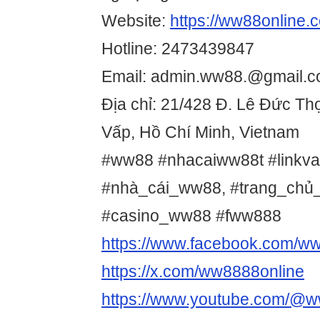
Website:
https://ww88online.
Hotline: 2473439847
Email: admin.ww88.@gmail.
Địa chỉ: 21/428 Đ. Lê Đức T
Vấp, Hồ Chí Minh, Vietnam
#ww88 #nhacaiww88t #linkv
#nhà_cái_ww88, #trang_chủ
#casino_ww88 #fww888
https://www.facebook.com/ww
https://x.com/ww8888online
https://www.youtube.com/@w