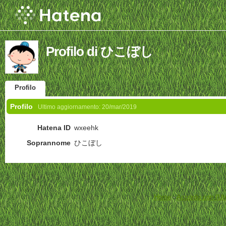
Profilo di ひこぼし
Profilo
Profilo
Ultimo aggiornamento:
20/mar/2019
Hatena ID
wxeehk
Soprannome
ひこぼし
Home
-
Accordo con l'Ut