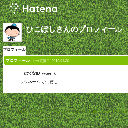
ひこぼしさんのプロフィール
プロフィール
プロフィール
最終更新日:
2019/03/20
はてなID
wxeehk
ニックネーム
ひこぼし
ホーム
-
利用規約
-
プライバシーポリシー
-
お問い合わせ
-
特定商取