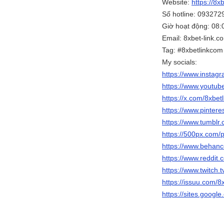
Website:
https://8x
Số hotline: 093272
Giờ hoạt động: 08
Email: 8xbet-link
Tag: #8xbetlinkcom
My socials:
https://www.instag
https://www.youtu
https://x.com/8xbet
https://www.pintere
https://www.tumblr
https://500px.com/
https://www.behanc
https://www.reddit.
https://www.twitch.
https://issuu.com/8
https://sites.googl