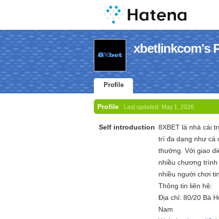
xbetlinkcom's P
Profile
Profile
Last updated:
May 1, 2026
Self introduction
8XBET là nhà cái tr
trí đa dạng như cá 
thưởng. Với giao di
nhiều chương trình
nhiều người chơi ti
Thông tin liên hệ:
Địa chỉ: 80/20 Bà 
Nam