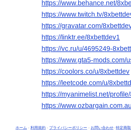
https://www.behance.net/8xb
https://www.twitch.tv/8xbettd
https://gravatar.com/8xbettde
https://linktr.ee/8xbettdev1
https://vc.ru/u/4695249-8xbet
https://www.gta5-mods.com/u
https://coolors.co/u/8xbettdev
https://leetcode.com/u/8xbett
https://myanimelist.net/profil
https://www.ozbargain.com.a
ホーム
-
利用規約
-
プライバシーポリシー
-
お問い合わせ
-
特定商取