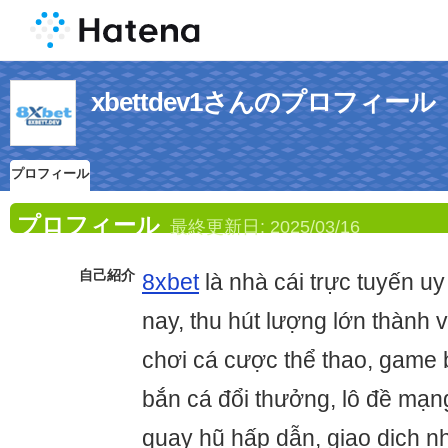
xbettdev1さんのプロフィール
プロフィール
プロフィール
最終更新日:
2025/03/16
自己紹介
8xbet
là nhà cái trực tuyến uy
nay, thu hút lượng lớn thành v
chơi cá cược thể thao, game b
bắn cá đổi thưởng, lô đề mạ
quay hũ hấp dẫn, giao dịch 