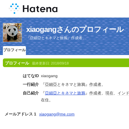
xiaogangさんのプロフィール
『亞細亞とキネマと旅鴉』作成者。
プロフィール
プロフィール
最終更新日:
2018/09/18
はてなID
xiaogang
一行紹介
『
亞細亞
とキネマと旅鴉』
作成者
。
自己紹介
『
亞細亞とキネマと旅鴉
』
作成者
。
現在
、
イン
在住。
メールアドレス 1
xiaogang@me.com