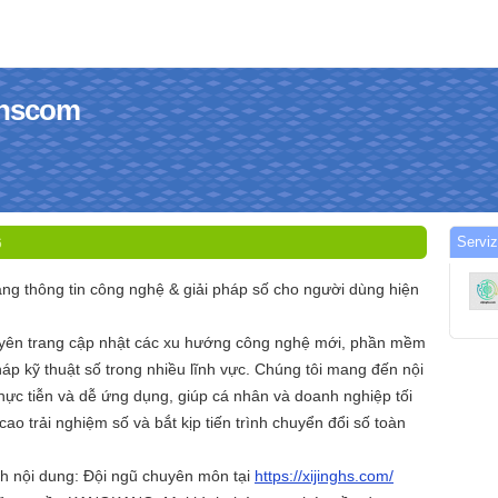
nghscom
Serviz
6
 thông tin công nghệ & giải pháp số cho người dùng hiện
uyên trang cập nhật các xu hướng công nghệ mới, phần mềm
áp kỹ thuật số trong nhiều lĩnh vực. Chúng tôi mang đến nội
hực tiễn và dễ ứng dụng, giúp cá nhân và doanh nghiệp tối
cao trải nghiệm số và bắt kịp tiến trình chuyển đổi số toàn
nh nội dung: Đội ngũ chuyên môn tại
https://xijinghs.com/