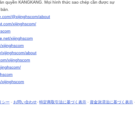
bản quyền KANGKANG. Mọi hình thức sao chép cần được sự
 bản.
be.com/@xijinghscom/about
st.com/xijinghscom/
ghscom
e.net/xijinghscom
p/xijinghscom
tv/xijinghscom/about
.com/xijinghscom
xijinghscom/
inghscom
m/xijinghscom
リシー
-
お問い合わせ
-
特定商取引法に基づく表示
-
資金決済法に基づく表示