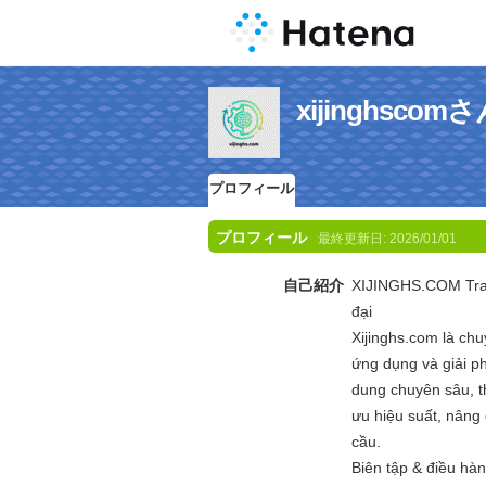
xijinghsc
プロフィール
プロフィール
最終更新日:
2026/01/01
自己紹介
XIJINGHS.COM Trang
đại
Xijinghs.com là ch
ứng dụng và giải ph
dung chuyên sâu, t
ưu hiệu suất, nâng 
cầu.
Biên tập & điều hà