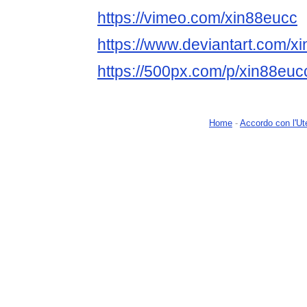
https://vimeo.com/xin88eucc
https://www.deviantart.com/x
https://500px.com/p/xin88eu
Home
-
Accordo con l'Ut