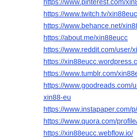
https://www.pinterest.com/xi
https://www.twitch.tv/xin88eu
https://www.behance.net/xin
https://about.me/xin88eucc
https://www.reddit.com/user/
https://xin88eucc.wordpress.
https://www.tumblr.com/xin88
https://www.goodreads.com/
xin88-eu
https://www.instapaper.com/p
https://www.quora.com/profil
https://xin88eucc.webflow.io/