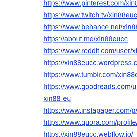
https://www.pinterest.com/xi
https://www.twitch.tv/xin88eu
https://www.behance.net/xin
https://about.me/xin88eucc
https://www.reddit.com/user/
https://xin88eucc.wordpress.
https://www.tumblr.com/xin88
https://www.goodreads.com/
xin88-eu
https://www.instapaper.com/p
https://www.quora.com/profil
https://xin88eucc.webflow.io/