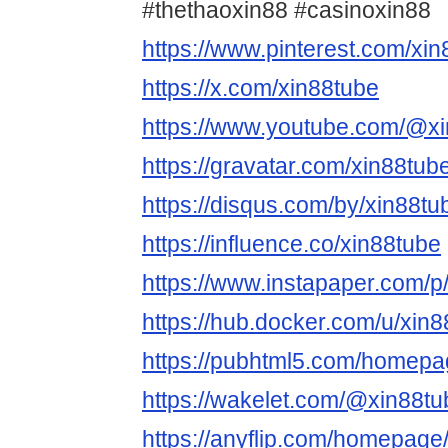
#thethaoxin88 #casinoxin88
https://www.pinterest.com/xin
https://x.com/xin88tube
https://www.youtube.com/@x
https://gravatar.com/xin88tub
https://disqus.com/by/xin88tu
https://influence.co/xin88tube
https://www.instapaper.com/p
https://hub.docker.com/u/xin
https://pubhtml5.com/homep
https://wakelet.com/@xin88tu
https://anyflip.com/homepage