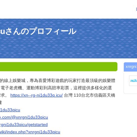
33qicuさんのプロフィール
xnr
名的線上娛樂城，專為喜愛博彩遊戲的玩家打造最頂級的娛樂體
、電子老虎機、運動博彩到高賠率彩票，這裡提供多樣化的選
需求。
https://xn--rg-ni1du33q.icu/
台灣 110台北市信義區天橋
樓
ni1du33qicu
be.com/@xnrgni1du33qicu
rgni1du33qicu/getstarted
/wiki/index.php?xnrgni1du33qicu