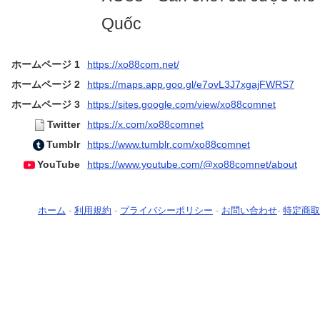
Quốc
ホームページ 1
https://xo88com.net/
ホームページ 2
https://maps.app.goo.gl/e7ovL3J7xgajFWRS7
ホームページ 3
https://sites.google.com/view/xo88comnet
Twitter
https://x.com/xo88comnet
Tumblr
https://www.tumblr.com/xo88comnet
YouTube
https://www.youtube.com/@xo88comnet/about
ホーム
-
利用規約
-
プライバシーポリシー
-
お問い合わせ
-
特定商取