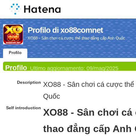
Profilo di xo88comnet
XO88 - Sân chơi cá cược thể thao đẳng cấp Anh Quốc
Profilo
Profilo
Ultimo aggiornamento:
09/mag/2025
Description
XO88 - Sân chơi cá cược thể
Quốc
Self introduction
XO88 - Sân chơi cá
thao đẳng cấp Anh