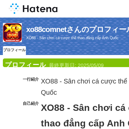
xo88comnetさんのプロフィー
XO88 - Sân chơi cá cược thể thao đẳng cấp Anh Quốc
プロフィール
プロフィール
最終更新日:
2025/05/09
一行紹介
XO88 - Sân chơi cá cược thể
Quốc
自己紹介
XO88 - Sân chơi cá
thao đẳng cấp Anh