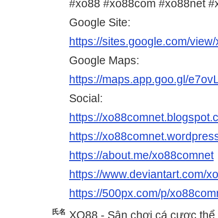
#xo88 #xo88com #xo88net #
Google Site:
https://sites.google.com/vie
Google Maps:
https://maps.app.goo.gl/e7
Social:
https://xo88comnet.blogspot
https://xo88comnet.wordpres
https://about.me/xo88comnet
https://www.deviantart.com/
https://500px.com/p/xo88co
氏名
XO88 - Sân chơi cá cược thể