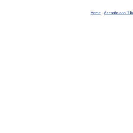
Home
-
Accordo con l'Ut