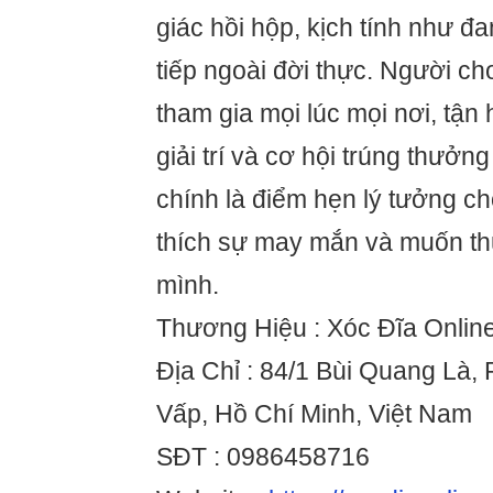
giác hồi hộp, kịch tính như đa
tiếp ngoài đời thực. Người ch
tham gia mọi lúc mọi nơi, tận
giải trí và cơ hội trúng thưởn
chính là điểm hẹn lý tưởng c
thích sự may mắn và muốn t
mình.
Thương Hiệu : Xóc Đĩa Onlin
Địa Chỉ : 84/1 Bùi Quang Là,
Vấp, Hồ Chí Minh, Việt Nam
SĐT : 0986458716