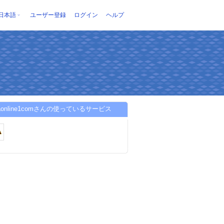
日本語
ユーザー登録
ログイン
ヘルプ
diaonline1comさんの使っているサービス