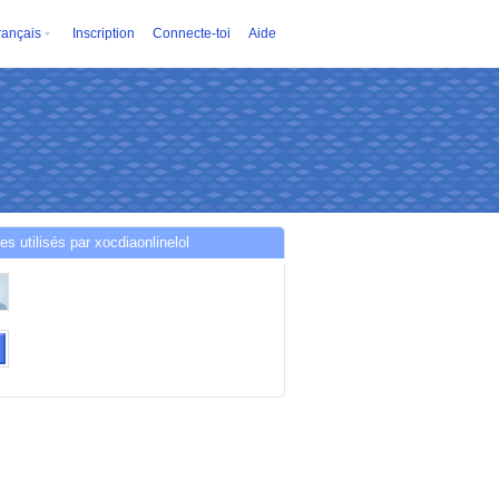
rançais
Inscription
Connecte-toi
Aide
es utilisés par xocdiaonlinelol