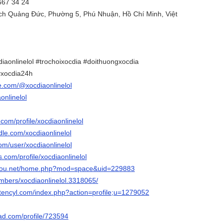
 667 34 24
ích Quảng Đức, Phường 5, Phú Nhuận, Hồ Chí Minh, Việt
iaonlinelol #trochoixocdia #doithuongxocdia
#xocdia24h
e.com/@xocdiaonlinelol
onlinelol
.com/profile/xocdiaonlinelol
dle.com/xocdiaonlinelol
com/user/xocdiaonlinelol
s.com/profile/xocdiaonlinelol
agou.net/home.php?mod=space&uid=229883
embers/xocdiaonlinelol.3318065/
stencyl.com/index.php?action=profile;u=1279052
oad.com/profile/723594