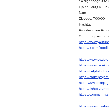
Số điện thoại: 092
Địa chỉ: 30Q Đ. Th
Nam
Zipcode: 700000
Hashtag:
#xocdiaonline #xocd
#dangnhapxocdia 
https://www.youtub
https://x.com/xocdia
https://www.pozible
https://www.facekin
https://helpfulhub.
https://makeproject
http://www.chenji
https://tinhte.vn/m
https://community.
https://www.royalr