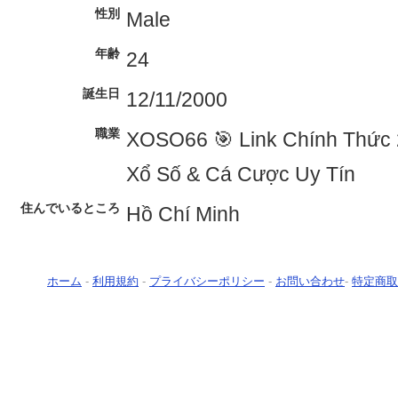
性別
Male
年齢
24
誕生日
12/11/2000
職業
XOSO66 🎯 Link Chính Thức 
Xổ Số & Cá Cược Uy Tín
住んでいるところ
Hồ Chí Minh
ホーム
-
利用規約
-
プライバシーポリシー
-
お問い合わせ
-
特定商取