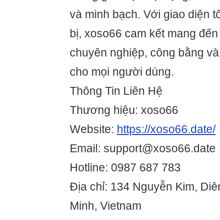
và minh bạch. Với giao diện tố
bị, xoso66 cam kết mang đến k
chuyên nghiệp, công bằng và 
cho mọi người dùng.
Thông Tin Liên Hệ
Thương hiệu: xoso66
Website:
https://xoso66.date/
Email: support@xoso66.date
Hotline: 0987 687 783
Địa chỉ: 134 Nguyễn Kim, Di
Minh, Vietnam