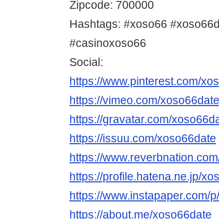
Zipcode: 700000
Hashtags: #xoso66 #xoso66d
#casinoxoso66
Social:
https://www.pinterest.com/xo
https://vimeo.com/xoso66dat
https://gravatar.com/xoso66d
https://issuu.com/xoso66date
https://www.reverbnation.com
https://profile.hatena.ne.jp/x
https://www.instapaper.com/
https://about.me/xoso66date