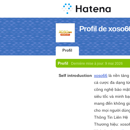
Profil de xoso6
Profil
Profil
Dernière mise à jour:
9 mai 2026
Self introduction
xoso66
là nền tảng 
cá cược đa dạng từ 
công nghệ bảo mật 
siêu tốc và minh bạ
mang đến không gia
cho mọi người dùn
Thông Tin Liên Hệ
Thương hiệu: xoso