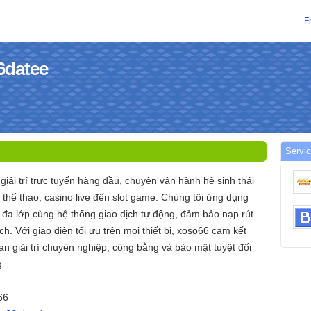
F
6datee
Servic
giải trí trực tuyến hàng đầu, chuyên vận hành hệ sinh thái
thể thao, casino live đến slot game. Chúng tôi ứng dụng
đa lớp cùng hệ thống giao dịch tự động, đảm bảo nạp rút
ch. Với giao diện tối ưu trên mọi thiết bị, xoso66 cam kết
n giải trí chuyên nghiệp, công bằng và bảo mật tuyệt đối
g.
66