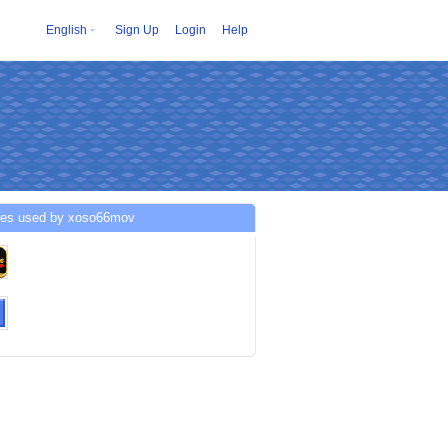
English
Sign Up
Login
Help
ces used by xoso66mov