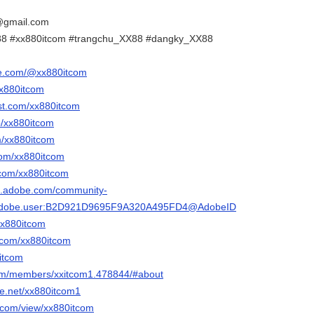
@gmail.com
88 #xx880itcom #trangchu_XX88 #dangky_XX88
be.com/@xx880itcom
/xx880itcom
est.com/xx880itcom
p/xx880itcom
m/xx880itcom
.com/xx880itcom
r.com/xx880itcom
3d.adobe.com/community-
rg.adobe.user:B2D921D9695F9A320A495FD4@AdobeID
xx880itcom
t.com/xx880itcom
0itcom
.com/members/xxitcom1.478844/#about
e.net/xx880itcom1
e.com/view/xx880itcom