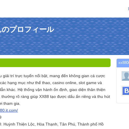
mさんのプロフィール
xx8
 giải trí trực tuyến nổi bật, mang đến không gian cá cược
 các hạng mục như thể thao, casino online, slot game và
dẫn khác. Hệ thống vận hành ổn định, giao diện thân thiện
ả thưởng rõ ràng giúp XX88 tạo được dấu ấn riêng và thu hút
i tham gia.
880.it.com/
9
 Đ. Huỳnh Thiện Lộc, Hòa Thạnh, Tân Phú, Thành phố Hồ