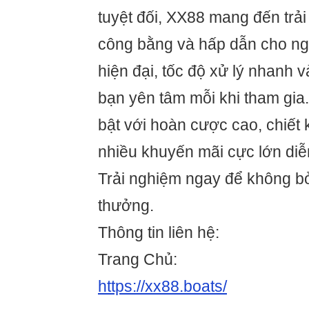
tuyệt đối, XX88 mang đến trải
công bằng và hấp dẫn cho ng
hiện đại, tốc độ xử lý nhanh v
bạn yên tâm mỗi khi tham gia.
bật với hoàn cược cao, chiết
nhiều khuyến mãi cực lớn diễ
Trải nghiệm ngay để không bỏ
thưởng.
Thông tin liên hệ:
Trang Chủ:
https://xx88.boats/