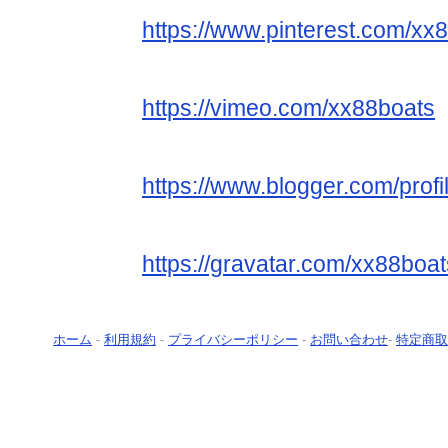
https://www.pinterest.com/xx
https://vimeo.com/xx88boats
https://www.blogger.com/pro
https://gravatar.com/xx88boat
ホーム
-
利用規約
-
プライバシーポリシー
-
お問い合わせ
-
特定商取