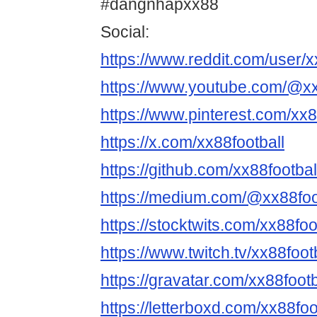
#dangnhapxx88
Social:
https://www.reddit.com/user/x
https://www.youtube.com/@xx
https://www.pinterest.com/xx8
https://x.com/xx88football
https://github.com/xx88footbal
https://medium.com/@xx88foo
https://stocktwits.com/xx88foo
https://www.twitch.tv/xx88foot
https://gravatar.com/xx88footb
https://letterboxd.com/xx88foo