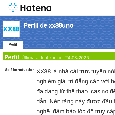
Perfil de xx88uno
Perfil
Perfil
Última actualización:
24-03-2026
Self introduction
XX88 là nhà cái trực tuyến nổi
nghiệm giải trí đẳng cấp với h
đa dạng từ thể thao, casino 
dẫn. Nền tảng này được đầu 
nghệ, đảm bảo tốc độ truy cậ