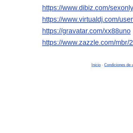
https://www.dibiz.com/sexonl
https://www.virtualdj.com/us
https://gravatar.com/xx88uno
https://www.zazzle.com/mbr
Inicio
-
Condiciones de 