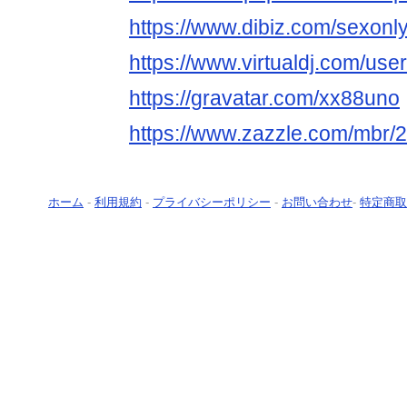
https://www.dibiz.com/sexonl
https://www.virtualdj.com/us
https://gravatar.com/xx88uno
https://www.zazzle.com/mbr
ホーム
-
利用規約
-
プライバシーポリシー
-
お問い合わせ
-
特定商取