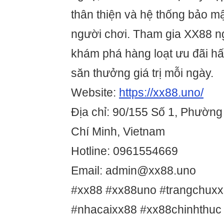
thân thiện và hệ thống bảo m
người chơi. Tham gia XX88 
khám phá hàng loạt ưu đãi hấ
săn thưởng giá trị mỗi ngày.
Website:
https://xx88.uno/
Địa chỉ: 90/155 Số 1, Phường
Chí Minh, Vietnam
Hotline: 0961554669
Email: admin@xx88.uno
#xx88 #xx88uno #trangchuxx
#nhacaixx88 #xx88chinhthu