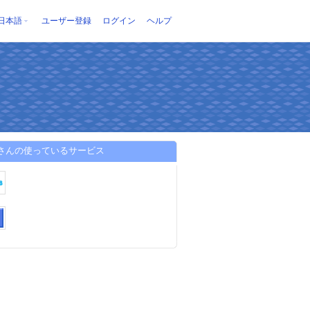
日本語
ユーザー登録
ログイン
ヘルプ
8さんの使っているサービス