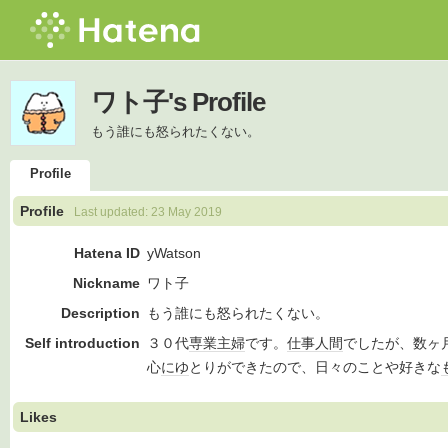
ワト子's Profile
もう誰にも怒られたくない。
Profile
Profile
Last updated:
23 May 2019
Hatena ID
yWatson
Nickname
ワト子
Description
もう誰にも怒られたくない。
Self introduction
３０代
専業主婦
です。
仕事人間
でしたが、数ヶ
心
にゆ
とりができたので、日々のことや好きな
Likes